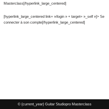
Masterclass[/hyperlink_large_centered]
[hyperlink_large_centered link= »/login » + target= »_self »]> Se
connecter à son compte[/hyperlink_large_centered]
© {current_year} Guitar Studiopro Masterclass